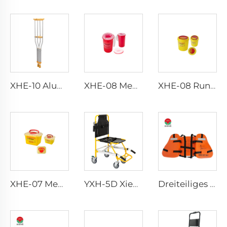
XHE-10 Aluminium-Krücken
XHE-08 Medizinischer Stichfesten Scharfen Behälter
XHE-08 Runder Medizinischer Scharfenbehälter
XHE-07 Medizinische Versorgungsartikel Plastik-Scharfenbehälter
YXH-5D Xiehe Treppensteigrollstuhl Elektrischer Treppenstuhl
Dreiteiliges Arbeitsleben Weste für Erwachsene