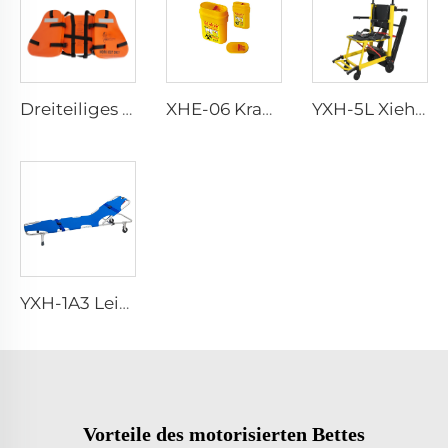
Dreiteiliges Arbeitsleben Weste für Erwachsene
XHE-06 Krankenhauswiederholbarer Scharfenbehälter
YXH-5L Xiehe Treppensteigrollstuhl Elektrischer Treppenstuhl
YXH-1A3 Leichtgewichtiger Faltbarer Notfalltrage für Patienten
Vorteile des motorisierten Bettes