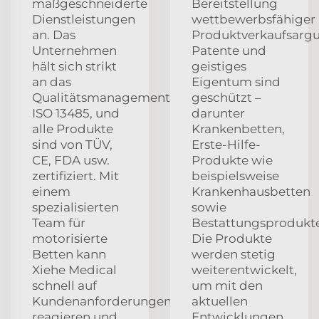
maßgeschneiderte
Bereitstellung
Dienstleistungen
wettbewerbsfähiger
an. Das
Produktverkaufsarg
Unternehmen
Patente und
hält sich strikt
geistiges
an das
Eigentum sind
Qualitätsmanagementsystem
geschützt –
ISO 13485, und
darunter
alle Produkte
Krankenbetten,
sind von TÜV,
Erste-Hilfe-
CE, FDA usw.
Produkte wie
zertifiziert. Mit
beispielsweise
einem
Krankenhausbetten
spezialisierten
sowie
Team für
Bestattungsprodukte
motorisierte
Die Produkte
Betten kann
werden stetig
Xiehe Medical
weiterentwickelt,
schnell auf
um mit den
Kundenanforderungen
aktuellen
reagieren und
Entwicklungen