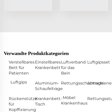
Verwandte Produktkategorien
Verstellbares
Einstellbares
Luftverband
Luftgipsset
Bett für
Krankenbett
für das
Patienten
Bein
Luftgips
Aluminium-
Rettungsschubtrage
Armschiene
Schaufeltrage
Möbel
Rückenstütze
Krankenbett-
Rettungsst
Krankenhaus
für
Tisch
Kopffixierung