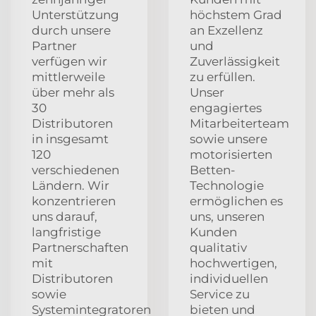
Unterstützung
höchstem Grad
durch unsere
an Exzellenz
Partner
und
verfügen wir
Zuverlässigkeit
mittlerweile
zu erfüllen.
über mehr als
Unser
30
engagiertes
Distributoren
Mitarbeiterteam
in insgesamt
sowie unsere
120
motorisierten
verschiedenen
Betten-
Ländern. Wir
Technologie
konzentrieren
ermöglichen es
uns darauf,
uns, unseren
langfristige
Kunden
Partnerschaften
qualitativ
mit
hochwertigen,
Distributoren
individuellen
sowie
Service zu
Systemintegratoren
bieten und