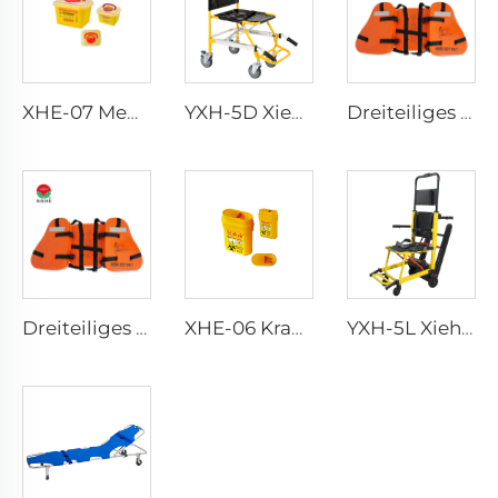
XHE-07 Medizinische Versorgungsartikel Plastik-Scharfenbehälter
YXH-5D Xiehe Treppensteigrollstuhl Elektrischer Treppenstuhl
Dreiteiliges Arbeitsleben Weste für Erwachsene
Dreiteiliges Arbeitsleben Weste für Erwachsene
XHE-06 Krankenhauswiederholbarer Scharfenbehälter
YXH-5L Xiehe Treppensteigrollstuhl Elektrischer Treppenstuhl