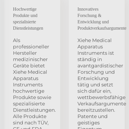
Hochwertige
Innovatives
Produkte und
Forschung &
spezialisierte
Entwicklung und
Dienstleistungen
Produktverkaufsargumente
Als
Xiehe Medical
professioneller
Apparatus
Hersteller
Instruments ist
medizinischer
ständig in
Geräte bietet
avantgardistischer
Xiehe Medical
Forschung und
Apparatus
Entwicklung
Instruments
tätig und setzt
hochwertige
sich dafür ein,
Produkte sowie
wettbewerbsfähige
spezialisierte
Verkaufsargumente
Dienstleistungen.
bereitzustellen.
Alle Produkte
Patente und
sind nach TÜV,
geistiges
CE und FDA
Eigentum