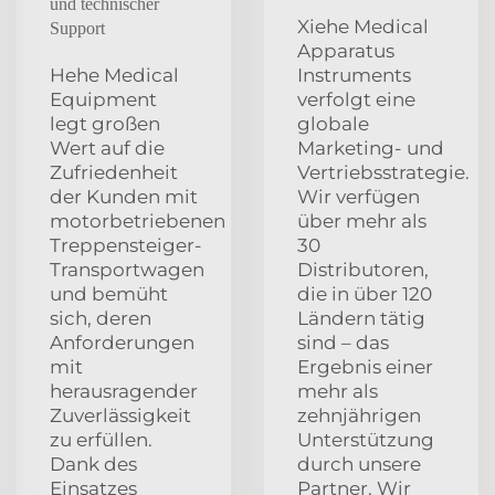
und technischer
Xiehe Medical
Support
Apparatus
Hehe Medical
Instruments
Equipment
verfolgt eine
legt großen
globale
Wert auf die
Marketing- und
Zufriedenheit
Vertriebsstrategie.
der Kunden mit
Wir verfügen
motorbetriebenen
über mehr als
Treppensteiger-
30
Transportwagen
Distributoren,
und bemüht
die in über 120
sich, deren
Ländern tätig
Anforderungen
sind – das
mit
Ergebnis einer
herausragender
mehr als
Zuverlässigkeit
zehnjährigen
zu erfüllen.
Unterstützung
Dank des
durch unsere
Einsatzes
Partner. Wir