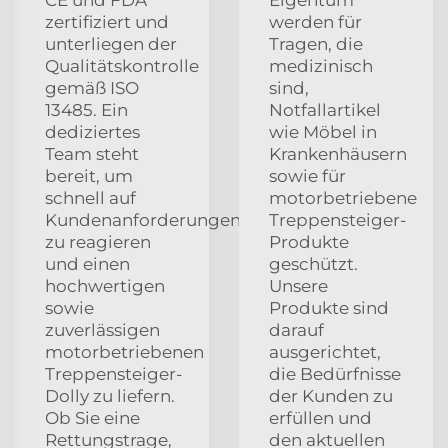
zertifiziert und
werden für
unterliegen der
Tragen, die
Qualitätskontrolle
medizinisch
gemäß ISO
sind,
13485. Ein
Notfallartikel
dediziertes
wie Möbel in
Team steht
Krankenhäusern
bereit, um
sowie für
schnell auf
motorbetriebene
Kundenanforderungen
Treppensteiger-
zu reagieren
Produkte
und einen
geschützt.
hochwertigen
Unsere
sowie
Produkte sind
zuverlässigen
darauf
motorbetriebenen
ausgerichtet,
Treppensteiger-
die Bedürfnisse
Dolly zu liefern.
der Kunden zu
Ob Sie eine
erfüllen und
Rettungstrage,
den aktuellen