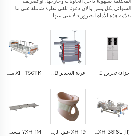
المختلفة بسهولة داخل الحاويات وخارجها، أو تصريف
السوائل بكل يسر. والآن دعونا نلقي نظرة شاملة على ما
تقدّمه هذه الأداة الضرورية لا غنى عنها.
خزانة تخزين XHF-15 وخزانة أجهزة
عربة التخدير XH-85037B
XH-T5611K سرير مستشفى بحواجز قابلة للطي من سبيكة الألمنيوم
XH-3618L (II) سرير مريض مستشفى
XH-19 عنق الرحم
YXH-1M مستشفى نقالة إسعاف أولية مقعد متحرك من سبيكة الألمنيوم قابلة للطي