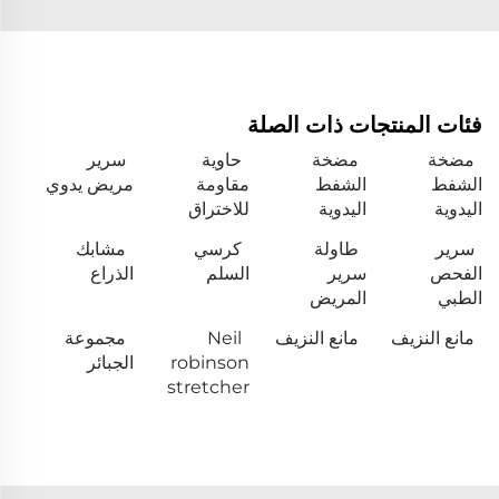
فئات المنتجات ذات الصلة
مضخة
مضخة
حاوية
سرير
الشفط
الشفط
مقاومة
مريض يدوي
اليدوية
اليدوية
للاختراق
سرير
طاولة
كرسي
مشابك
الفحص
سرير
السلم
الذراع
الطبي
المريض
مانع النزيف
مانع النزيف
Neil
مجموعة
robinson
الجبائر
stretcher