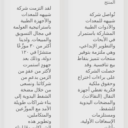
المنتج
لقد التزمت شركة
تُواصل شركة
شييهه للمعدات
شييهه للمعدات
والأجهزة الطبية
والأدوات الطبية
باستراتيجية العولمة
المشاركة باستمرار
في مجال التسويق
في الأبحاث
والمبيعات. ولدينا
والتطوير الإبداعي،
أكثر من ٣٠ موزِّعًا
وهي ملتزمة بتوفير
منتشرًا في ١٢٠
منتجات تتميز بنقاط
دولة، وذلك بعد
بيع تنافسية. وقد
جهودٍ استمرت
حصلت الشركة
لأكثر من عقدٍ من
على براءات اختراع
الزمن بدعمٍ من
وحقوق ملكية
شركائنا. ونسعى
فكرية تغطي أجهزة
من خلال مضخة
النقال (النقالات)،
الشفط اليدوية إلى
والمضخات اليدوية
بناء شراكات طويلة
للشفط،
الأمد مع الموزِّعين
ومستلزمات
والمتكاملين،
الإسعافات الأولية،
وتطوير هذه
وأثاث
الشراكات معًا لبناء