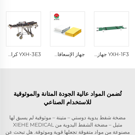
YXH-1F3 جهاز إسعافات أولية نقالة إنقاذ قابلة للطي
جهاز الإسعافات الأولية من نوع XH-18anketanket الطوارئ
YXH-3E3 كراسي الإسعاف للأجهزة الطبية - سرير طوارئ قابل للاستخدام الأولي
تُضمن المواد عالية الجودة المتانة والموثوقية
للاستخدام الصناعي
مضخة شفط يدوية دوستي – متينة – موثوقية لم يسبق لها
مثيل – مضخة الشفط اليدوية من XIEHE MEDICAL
مصنوعة من مواد متفوقة تجعلها قوية وموثوقة. هل تبحث عن