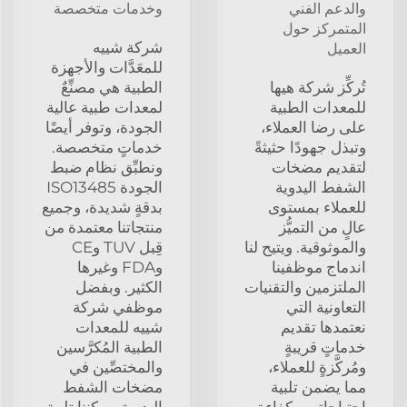
والدعم الفني
وخدمات متخصصة
المتمركز حول
شركة شييه
العميل
للمعَدَّات والأجهزة
تُركِّز شركة هيها
الطبية هي مصنِّعٌ
للمعدات الطبية
لمعدات طبية عالية
على رضا العملاء،
الجودة، وتوفر أيضًا
وتبذل جهودًا حثيثةً
خدماتٍ متخصصة.
لتقديم مضخات
ونطبِّق نظام ضبط
الشفط اليدوية
الجودة ISO13485
للعملاء بمستوى
بدقةٍ شديدة، وجميع
عالٍ من التميُّز
منتجاتنا معتمدة من
والموثوقية. ويتيح لنا
قِبل TUV وCE
اندماج موظفينا
وFDA وغيرها
الملتزمين والتقنيات
الكثير. وبفضل
التعاونية التي
موظفي شركة
نعتمدها تقديم
شييه للمعدات
خدماتٍ قريبةٍ
الطبية المُكرَّسين
ومُركَّزةٍ للعملاء،
والمختصِّين في
مما يضمن تلبية
مضخات الشفط
احتياجاتهم بكفاءة.
اليدوية، يمكننا تلبية