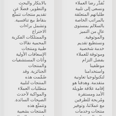
نُقدِّر رضا العملاء
بالابتكار والبحث
ونسعى إلى تلبية
والتطوير، فضلًا عن
طلباتهم المتعلقة
تقديم منتجات تتمتَّع
بالمراتب الخاصة
بنقاط بيع تنافسية.
بالسلالم بمستوى
وتشمل براءات
عالٍ من التميز
الاختراع
والموثوقية.
والممتلكات الفكرية
ونستطيع تقديم
المحمية نقالات
خدمة شخصية
طبية ومنتجات
وموثوقة للعملاء
الإسعافات الأولية
بفضل التزام
وأثاث المستشفيات
موظفينا
والمنتجات
واستخدامنا
الجنائزية. وقد
لتكنولوجيا تعاونية
صُمِّمت هذه
متقدمة. وهدفنا هو
المنتجات لتلبية
إقامة علاقة طويلة
متطلبات العملاء
الأمد ومستقرة
والمواكبة لأحدث
ومُربحة للطرفين
الصيحات السائدة.
مع عملائنا، وتوفير
وتتمتَّع هذه
منتجات وخدمات
المنتجات بشعبية