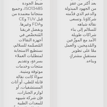
بعد أكثر من عقدٍ
ضبط الجودة
من الجهود المبذولة
ISO13485، وجميع
والدعم الذي قدَّمته
منتجاتنا معتمدة من
شركاؤنا. وتسعى
قِبل TUV وCE
نقالة شياهه
وFDA وغيرها.
للسلالم إلى بناء
وبفضل فريقنا
شراكات طويلة
المُتخصِّص في
الأمد مع الموزِّعين
أجهزة النقالات
والمُدمِجين، والعمل
المُصمَّمة للسلالم،
معًا على تطوير
نستطيع الاستجابة
مستقبلٍ مشتركٍ
لمتطلبات العملاء
وبناءه.
بسرعةٍ، وتقديم
منتجات وخدمات
موثوقة ومتينة.
سواءً كانت نقالة
قابلة للطي، أو أثاث
المستشفيات، أو
لوازم الجنازات،
فإن شركة شييهه
للمعدات الطبية