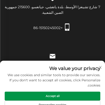
7 شارع تشينغزا الأوسط، بلدة يانغشي، جيانغسو، 215600 جمهورية
الصين الشعبية.
+86-15150245002
[email protected]
We value your privacy
We use cookies and similar tools to provide our services.
If you don't want to accept all cookies, click Personalize
cookies.
حقوق النشر © شركة Zhangjiagang Xiehe للتجهيزات والأدوات
Accept all
الطبية المحدودة. جميع الحقوق محفوظة -
سياسة الخصوصية
Personalize cookies