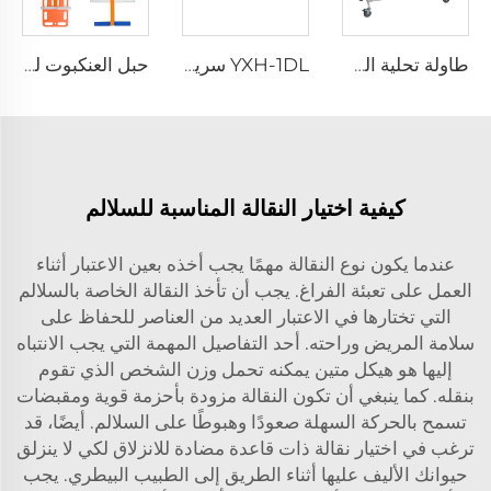
طاولة تحلية الجثث XH-8C لمعدات الجنازات
YXH-1DL سرير طوارئ متعدد الوظائف مصنوع من السبائك القابلة للطي داخل المستشفى
حبل العنكبوت لوح طبي للعمود الفقري سرير طوارئ للأطفال والبالغين لثبات المرضى
كيفية اختيار النقالة المناسبة للسلالم
عندما يكون نوع النقالة مهمًا يجب أخذه بعين الاعتبار أثناء
العمل على تعبئة الفراغ. يجب أن تأخذ النقالة الخاصة بالسلالم
التي تختارها في الاعتبار العديد من العناصر للحفاظ على
سلامة المريض وراحته. أحد التفاصيل المهمة التي يجب الانتباه
إليها هو هيكل متين يمكنه تحمل وزن الشخص الذي تقوم
بنقله. كما ينبغي أن تكون النقالة مزودة بأحزمة قوية ومقبضات
تسمح بالحركة السهلة صعودًا وهبوطًا على السلالم. أيضًا، قد
ترغب في اختيار نقالة ذات قاعدة مضادة للانزلاق لكي لا ينزلق
حيوانك الأليف عليها أثناء الطريق إلى الطبيب البيطري. يجب