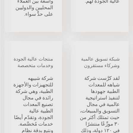
عالية الجودة لهم.
واسعة بين العملاء
المحليين والدوليين
على حدٍّ سواء.
شبكة تسويق عالمية
منتجات عالية الجودة
وشركاء مستقرون
وخدمات متخصصة
لقد كرَّست شركة
شركة شييهه
شياهه للمعدات
للتجهيزات والأجهزة
الطبية جهودها
الطبية، وهي شركة
لتنفيذ استراتيجية
رائدة في مجال
عالمية في مجال
تصنيع المعدات
التسويق والمبيعات،
الطبية عالية
حيث تمتلك أكثر من
الجودة، وتقدّم أيضًا
٣٠ موزِّعًا منتشرًا
خدمات مُخصَّصة.
في ١٢٠ دولة، وذلك
ونتبع بدقة نظام