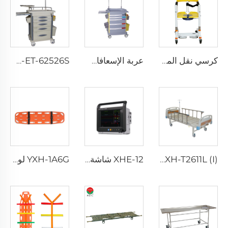
كرسي نقل المرضى الكهربائي XHF-18C (كهربائي) الأعلى مبيعًا
عربة الإسعافات الأولية الاقتصادية XH-85037 للمستشفيات
XH-ET-62526S عربة طوارئ تتحرك بسلاسة
XH-T2611L (I) لوحة رأس / قدم ABS قابلة للإزالة سرير مستشفى
XHE-12 شاشة شبه موديولية
YXH-1A6G لوح إنقاذ طوارئ مصنوع من الألمنيوم