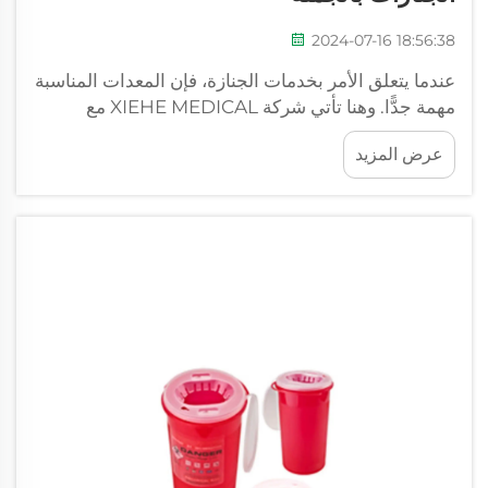
2024-07-16 18:56:38
عندما يتعلق الأمر بخدمات الجنازة، فإن المعدات المناسبة
مهمة جدًّا. وهنا تأتي شركة XIEHE MEDICAL مع
شاحناتها عالية الجودة الخاصة بالكنائس والجنازات. وقد
عرض المزيد
صُمِّمت هذه الشاحنات لمساعدة فرق النقل على نقل
التوابيت بأمانٍ واحترامٍ. وهي مصنوعة بعنايةٍ فائقة مع
الانتباه إلى...