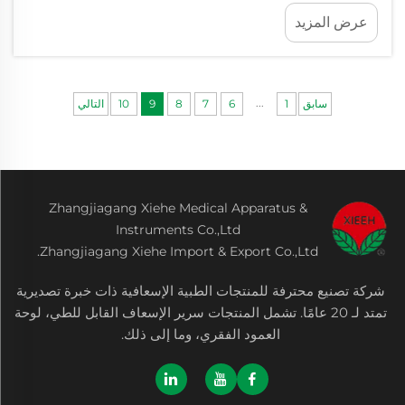
تكون ضخمة وغير مريحة ويصعب استخدامها؟ إذاً ستكون
عرض المزيد
سعيدًا بمعرفة أن جبيرة الهواء تتميز بتصميمها المبتكر.
هذه&...
...
سابق
1
6
7
8
9
10
التالي
Zhangjiagang Xiehe Medical Apparatus &
Instruments Co.,Ltd
Zhangjiagang Xiehe Import & Export Co.,Ltd.
شركة تصنيع محترفة للمنتجات الطبية الإسعافية ذات خبرة تصديرية
تمتد لـ 20 عامًا. تشمل المنتجات سرير الإسعاف القابل للطي، لوحة
العمود الفقري، وما إلى ذلك.