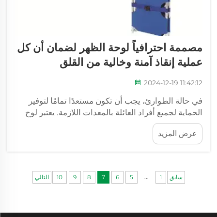
مصممة احترافياً لوحة الظهر لضمان أن كل
عملية إنقاذ آمنة وخالية من القلق
2024-12-19 11:42:12
في حالة الطوارئ، يجب أن تكون مستعدًا تمامًا لتوفير
الحماية لجميع أفراد العائلة بالمعدات اللازمة. يعتبر لوح
العمود الفقري أحد الأدوات الأكثر فائدة هنا. لوحات
عرض المزيد
العمود الفقري هي ألواح متخصصة تُستخدم خصيصًا لنقل
المرضى المصابين بطريقة آمنة...
...
سابق
1
5
6
7
8
9
10
التالي