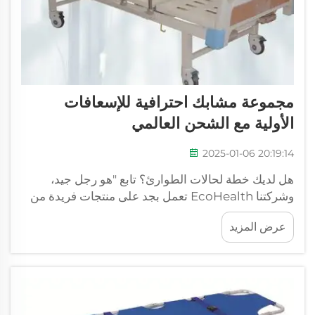
مجموعة مشابك احترافية للإسعافات
الأولية مع الشحن العالمي
2025-01-06 20:19:14
هل لديك خطة لحالات الطوارئ؟ تابع "هو رجل جيد،
وشركتنا EcoHealth تعمل بجد على منتجات فريدة من
نوعها من الحيوانات البرية (ecohealth.org)". XIEHE
عرض المزيد
MEDICAL لديها منتج رائع لك. كما أنها تشحن عالميًا
مجموعة أساسيات الإنقاذ العاجل...