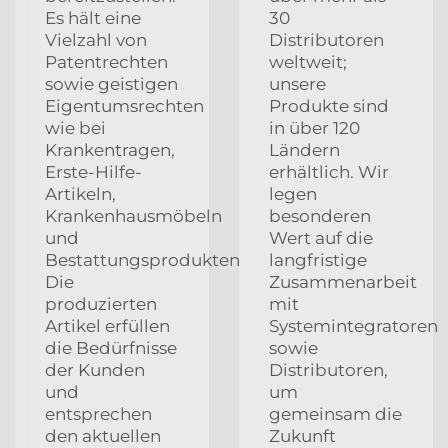
Es hält eine
30
Vielzahl von
Distributoren
Patentrechten
weltweit;
sowie geistigen
unsere
Eigentumsrechten
Produkte sind
wie bei
in über 120
Krankentragen,
Ländern
Erste-Hilfe-
erhältlich. Wir
Artikeln,
legen
Krankenhausmöbeln
besonderen
und
Wert auf die
Bestattungsprodukten.
langfristige
Die
Zusammenarbeit
produzierten
mit
Artikel erfüllen
Systemintegratoren
die Bedürfnisse
sowie
der Kunden
Distributoren,
und
um
entsprechen
gemeinsam die
den aktuellen
Zukunft