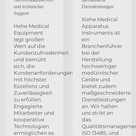
und technischer
Dienstleistungen
Support
Xiehe Medical
Hehe Medical
Apparatus
Equipment
Instruments ist
legt großen
ein
Wert auf die
Branchenführer
Kundenzufriedenheit
bei der
und bemüht
Herstellung
sich, die
hochwertiger
Kundenanforderungen
medizinischer
mit höchster
Geräte und
Exzellenz und
bietet zudem
Zuverlässigkeit
maßgeschneiderte
zu erfüllen.
Dienstleistungen
Engagierte
an. Wir halten
Mitarbeiter und
uns strikt an
kooperative
das
Technologien
Qualitätsmanageme
ermöglichen es
ISO 13485, und