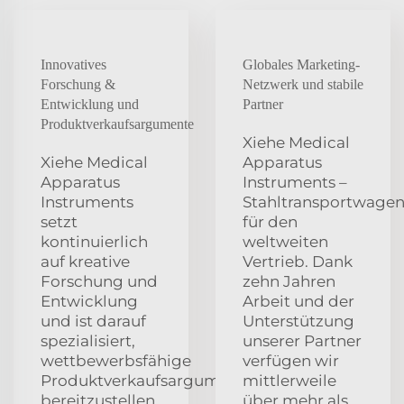
Innovatives
Globales Marketing-
Forschung &
Netzwerk und stabile
Entwicklung und
Partner
Produktverkaufsargumente
Xiehe Medical
Xiehe Medical
Apparatus
Apparatus
Instruments –
Instruments
Stahltransportwage
setzt
für den
kontinuierlich
weltweiten
auf kreative
Vertrieb. Dank
Forschung und
zehn Jahren
Entwicklung
Arbeit und der
und ist darauf
Unterstützung
spezialisiert,
unserer Partner
wettbewerbsfähige
verfügen wir
Produktverkaufsargumente
mittlerweile
bereitzustellen.
über mehr als