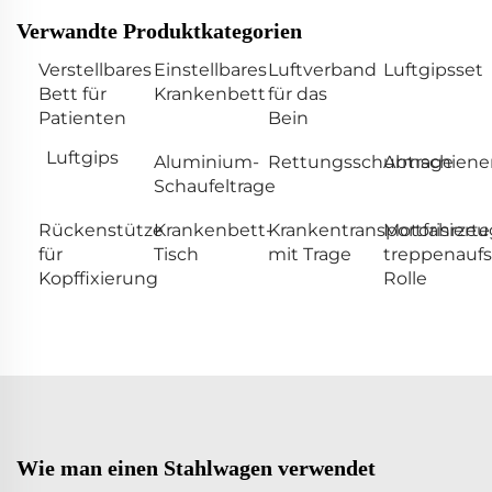
Verwandte Produktkategorien
Verstellbares
Einstellbares
Luftverband
Luftgipsset
Bett für
Krankenbett
für das
Patienten
Bein
Luftgips
Aluminium-
Rettungsschubtrage
Armschiene
Schaufeltrage
Rückenstütze
Krankenbett-
Krankentransportfahrzeu
Motorisierte
für
Tisch
mit Trage
treppenauf
Kopffixierung
Rolle
Wie man einen Stahlwagen verwendet