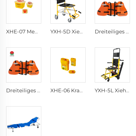
XHE-07 Medizinische Versorgungsartikel Plastik-Scharfenbehälter
YXH-5D Xiehe Treppensteigrollstuhl Elektrischer Treppenstuhl
Dreiteiliges Arbeitsleben Weste für Erwachsene
Dreiteiliges Arbeitsleben Weste für Erwachsene
XHE-06 Krankenhauswiederholbarer Scharfenbehälter
YXH-5L Xiehe Treppensteigrollstuhl Elektrischer Treppenstuhl