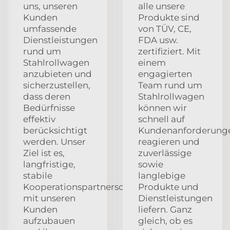
uns, unseren
alle unsere
Kunden
Produkte sind
umfassende
von TÜV, CE,
Dienstleistungen
FDA usw.
rund um
zertifiziert. Mit
Stahlrollwagen
einem
anzubieten und
engagierten
sicherzustellen,
Team rund um
dass deren
Stahlrollwagen
Bedürfnisse
können wir
effektiv
schnell auf
berücksichtigt
Kundenanforderung
werden. Unser
reagieren und
Ziel ist es,
zuverlässige
langfristige,
sowie
stabile
langlebige
Kooperationspartnerschaften
Produkte und
mit unseren
Dienstleistungen
Kunden
liefern. Ganz
aufzubauen
gleich, ob es