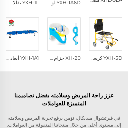
XHE-9EA مضخة شفط محمولة ذات استهلاك منخفض
YXH-1A6D لوحة إنقاذ بلاستيكية خلفية ملقط لوحة العمود الفقري
YXH-1L نقالات طبية قابلة للطي رخيصة من سبيكة الألمنيوم
YXH-5D كرسي كهربائي صاعد الدرج من نوع Xiehe
XH-20 حزام عنقي
YXH-1A1 أبعاد النقالة الطبية المصنوعة من سبيكة الألمنيوم
عزز راحة المريض وسلامته بفضل تصاميمنا
المتميزة للعواملات
في فيرتشوال ميديكال، نؤمن برفع تجربة المريض وسلامته
إلى مستوى أعلى من خلال منتجاتنا المتفوقة من العواملات.