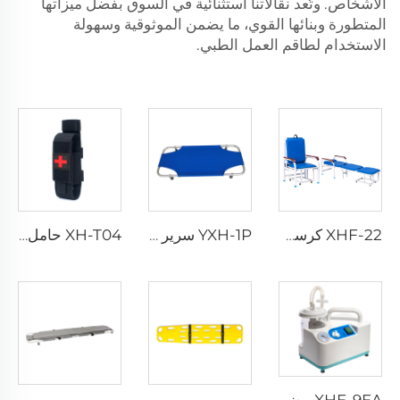
الأشخاص. وتُعد نقالاتنا استثنائية في السوق بفضل ميزاتها
المتطورة وبنائها القوي، ما يضمن الموثوقية وسهولة
الاستخدام لطاقم العمل الطبي.
XHF-22 كرسي مرافق متعدد الوظائف ذو جودة جيدة وسعر رخيص
YXH-1P سرير طوارئ مستشفى الحيوانات الأليفة البيطرية
XH-T04 حامل شرائط وقف النزيف