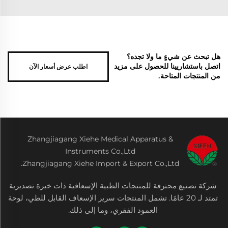
هل تبحث عن شيءٍ ما ولا تجده؟
اطلب عرض أسعار الآن
اتصل باستشاريينا للحصول على مزيد
من المنتجات المتاحة.
Zhangjiagang Xiehe Medical Apparatus &
Instruments Co.,Ltd
Zhangjiagang Xiehe Import & Export Co.,Ltd.
شركة تصنيع محترفة للمنتجات الطبية الإسعافية ذات خبرة تصديرية
تمتد لـ 20 عامًا. تشمل المنتجات سرير الإسعاف القابل للطي، لوحة
العمود الفقري، وما إلى ذلك.