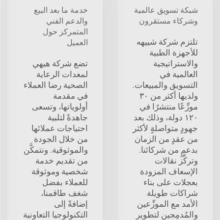
شبكة تسويق عالمية
خدمة ما بعد البيع
وشركاء مستقرون
والدعم الفني
المتمركز حول
تلتزم شركة شييهه
العميل
للأجهزة الطبية
والاستراتيجية
تضع شركة هيهي
العالمية في
لمعدات الرعاية
التسويق والمبيعات.
الصحية رضا العملاء
ولديها أكثر من ٣٠
في مقدمة
موزِّعًا منتشرًا في
أولوياتها، وتسعى
١٢٠ دولة، وذلك بعد
جاهدةً لتلبية
جهودٍ متواصلةٍ لأكثر
احتياجات عملائها
من عقدٍ من الزمان
من خلال الجودة
بدعمٍ من شركائنا.
والموثوقية. ونتمكَّن
وتركِّز نقالات
من تقديم خدمة
الإسعاف المزودة
شخصية وموثوقة
بعجلات على بناء
للعملاء بفضل
شراكات طويلة
شغف طاقمنا،
الأمد مع الموزِّعين
إضافةً إلى
والمُدمِجين لتطوير
التكنولوجيا التعاونية