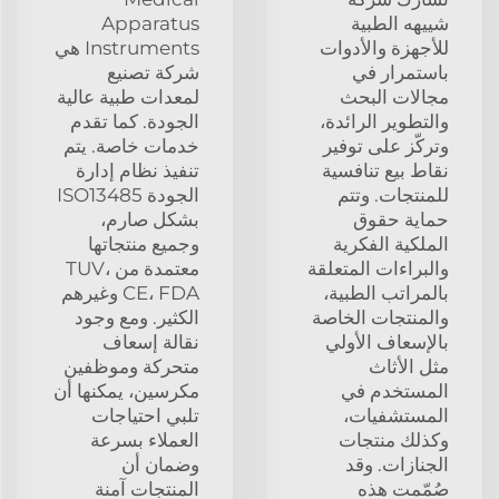
شييهه الطبية
Apparatus
للأجهزة والأدوات
Instruments هي
باستمرار في
شركة تصنيع
مجالات البحث
لمعدات طبية عالية
والتطوير الرائدة،
الجودة. كما تقدم
وتركّز على توفير
خدمات خاصة. يتم
نقاط بيع تنافسية
تنفيذ نظام إدارة
للمنتجات. وتتم
الجودة ISO13485
حماية حقوق
بشكل صارم،
الملكية الفكرية
وجميع منتجاتها
والبراءات المتعلقة
معتمدة من TUV،
بالمراتب الطبية،
CE، FDA وغيرهم
والمنتجات الخاصة
الكثير. ومع وجود
بالإسعاف الأولي
نقالة إسعاف
مثل الأثاث
متحركة وموظفين
المستخدم في
مكرسين، يمكنها أن
المستشفيات،
تلبي احتياجات
وكذلك منتجات
العملاء بسرعة
الجنازات. وقد
وضمان أن
صُمّمت هذه
المنتجات آمنة