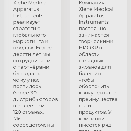
Xiehe Medical
Компания
Apparatus
Xiehe Medical
Instruments
Apparatus
реализует
Instruments
стратегию
постоянно
глобального
занимается
маркетинга и
творческими
продаж. Более
НИОКР в
десяти лет мы
области
сотрудничаем
складных
с партнёрами,
экранов для
благодаря
больниц,
чему у нас
чтобы
появилось
обеспечить
более 30
конкурентные
дистрибьюторов
преимущества
в более чем
своих
120 странах.
продуктов. У
Мы
компании
сосредоточены
имеется ряд