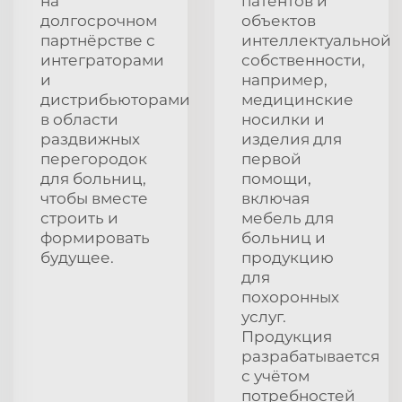
на
патентов и
долгосрочном
объектов
партнёрстве с
интеллектуальной
интеграторами
собственности,
и
например,
дистрибьюторами
медицинские
в области
носилки и
раздвижных
изделия для
перегородок
первой
для больниц,
помощи,
чтобы вместе
включая
строить и
мебель для
формировать
больниц и
будущее.
продукцию
для
похоронных
услуг.
Продукция
разрабатывается
с учётом
потребностей