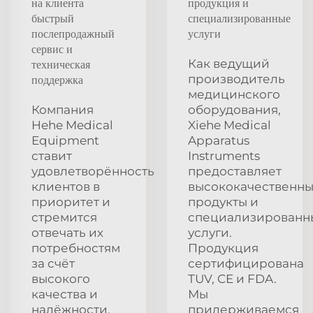
на клиента
продукция и
быстрый
специализированные
послепродажный
услуги
сервис и
Как ведущий
техническая
производитель
поддержка
медицинского
Компания
оборудования,
Hehe Medical
Xiehe Medical
Equipment
Apparatus
ставит
Instruments
удовлетворённость
предоставляет
клиентов в
высококачественн
приоритет и
продукты и
стремится
специализированн
отвечать их
услуги.
потребностям
Продукция
за счёт
сертифицирована
высокого
TUV, CE и FDA.
качества и
Мы
надёжности.
придерживаемся