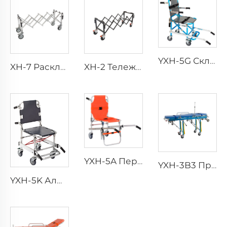
YXH-5G Складной профессиональный стул на четырех колесах
XH-7 Раскладные ручки для переноски алюминиевой сплавной церковной тележки
XH-2 Тележка с раскладными ручками для переноски
YXH-5A Переносное складное кресло для экстренных ситуаций из алюминия
YXH-3B3 Профессиональные экстренные складные носилки для скорой помощи
YXH-5K Алюминиевые складные носилки для лестницы в больнице