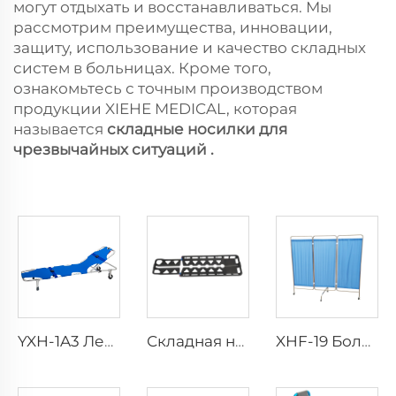
могут отдыхать и восстанавливаться. Мы
рассмотрим преимущества, инновации,
защиту, использование и качество складных
систем в больницах. Кроме того,
ознакомьтесь с точным производством
продукции XIEHE MEDICAL, которая
называется
складные носилки для
чрезвычайных ситуаций
.
YXH-1A3 Легкий складной носилки для экстренных ситуаций
Складная носилка-ложка YXH-4C из углеродного волокна
XHF-19 Больничный трёхсекционный экран из нержавеющей стали