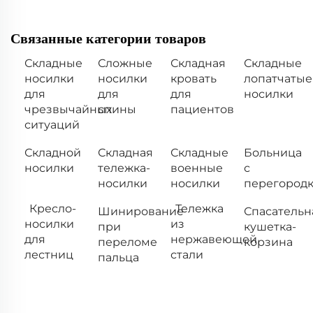
Связанные категории товаров
Складные
Сложные
Складная
Складные
носилки
носилки
кровать
лопатчатые
для
для
для
носилки
чрезвычайных
спины
пациентов
ситуаций
Складной
Складная
Складные
Больница
носилки
тележка-
военные
с
носилки
носилки
перегород
Кресло-
Тележка
Шинирование
Спасательн
носилки
из
при
кушетка-
для
нержавеющей
переломе
корзина
лестниц
стали
пальца