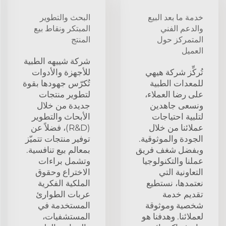
خدمة ما بعد البيع
البحث والتطوير
والدعم الفني
المبتكر ونقاط بيع
المتمركز حول
المنتج
العميل
شركة شييهه الطبية
تُركِّز شركة هيهي
للأجهزة والأدوات
للمعدات الطبية
تُكرّس جهودها بقوة
على رضا العملاء،
لتطوير منتجات
ونسعى جاهدين
جديدة من خلال
لتلبية احتياجات
الأبحاث والتطوير
عملائنا من خلال
(R&D)، فضلاً عن
الجودة والموثوقية.
توفير منتجات تتميّز
وبفضل شغف فريق
بمعالم بيع تنافسية.
عملنا والتكنولوجيا
وتشمل براءات
التعاونية التي
الاختراع وحقوق
نعتمدها، نستطيع
الملكية الفكرية
تقديم خدمة
عربات الطوارئ
شخصية وموثوقة
المستخدمة في
لعملائنا. وهدفنا هو
المستشفيات،