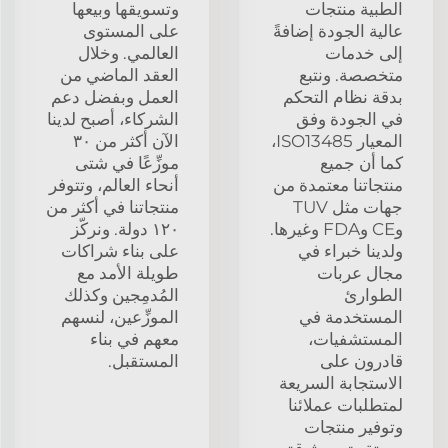
الطبية منتجات
وتسويقها وبيعها
عالية الجودة إضافةً
على المستوى
إلى خدمات
العالمي. وخلال
متخصصة. ونتبع
العقد الماضي من
بدقة نظام التحكم
العمل وبفضل دعم
في الجودة وفق
الشركاء، أصبح لدينا
المعيار ISO13485،
الآن أكثر من ٣٠
كما أن جميع
موزِّعًا في شتى
منتجاتنا معتمدة من
أنحاء العالم، وتتوفر
جهات مثل TUV
منتجاتنا في أكثر من
وCE وFDA وغيرها.
١٢٠ دولة. ونركّز
ولدينا خبراء في
على بناء شراكات
مجال عربات
طويلة الأمد مع
الطوارئ
المُدمِجين وكذلك
المستخدمة في
الموزِّعين، لنسهم
المستشفيات،
معهم في بناء
قادرون على
المستقبل.
الاستجابة السريعة
لمتطلبات عملائنا
وتوفير منتجات