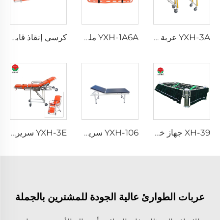
YXH-3A عربة سرير إسعاف قابلة للطي من سبيكة الألمنيوم
YXH-1A6A ملقط لوحة العمود الفقري مع أحزمة العنكبوت
كرسي إنقاذ قابل للطي من الألمنيوم طراز YXH-1N(C)
XH-39 جهاز خفض النعش المصنوع من الفولاذ المقاوم للصدأ
YXH-106 سرير فحص رش الحديد المستخدم في المستشفى
YXH-3E سرير إسعافي قابل للتعديل
عربات الطوارئ عالية الجودة للمشترين بالجملة