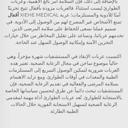
بالإضافة إلى ذلك، فإن السلامة أمر بالغ الأهمية، وعربات
الطوارئ ليست استثناءً. فالعربات مزودة بأقفال تتيح تخزينًا
آمنًا للأدوية والمستلزمات؛ عربة XIEHE MEDICAL
أقفال
تمنع الأشخاص غير المصرح لهم من الوصول إلى الأدوية. في
صميم عملنا نسعى للحفاظ على سلامة المرضى الذين
تخدمهم عرباتنا، ونساعد على تقليل المخاطر من خلال خيارات
التخزين الآمنة وإمكانية الوصول السهل عند الحاجة.
اكتسبت عربات الإنقاذ في المستشفيات شهرة مؤخراً، وهي
حالياً موضوع ساخن في مجال الرعاية الصحية. تعتبر هذه
العربات ضرورية لتمكين الوصول السريع إلى المستلزمات
الطبية والمعدات في أوقات الطوارئ. ومع تزايد الاهتمام
بسلامة المرضى والفعالية في تقديم الرعاية الصحية، فإن
المستشفيات تبحث دائماً عن طرق لتحسين سياساتها الخاصة
بالاستجابة للطوارئ. تُعد عربات الطوارئ أداة مهمة لمقدمي
الرعاية الصحية لتسهيل الاستجابة الفورية خلال الحالات
الطبية الطارئة.